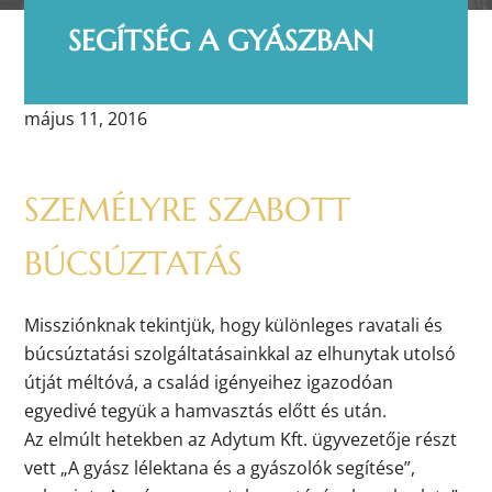
SEGÍTSÉG A GYÁSZBAN
május 11, 2016
SZEMÉLYRE SZABOTT
BÚCSÚZTATÁS
Missziónknak tekintjük, hogy különleges ravatali és
búcsúztatási szolgáltatásainkkal az elhunytak utolsó
útját méltóvá, a család igényeihez igazodóan
egyedivé tegyük a hamvasztás előtt és után.
Az elmúlt hetekben az Adytum Kft. ügyvezetője részt
vett „A gyász lélektana és a gyászolók segítése”,