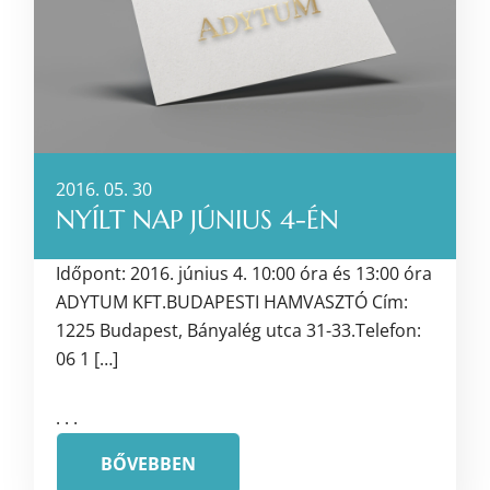
2016. 05. 30
NYÍLT NAP JÚNIUS 4-ÉN
Időpont: 2016. június 4. 10:00 óra és 13:00 óra
ADYTUM KFT.BUDAPESTI HAMVASZTÓ Cím:
1225 Budapest, Bányalég utca 31-33.Telefon:
06 1 […]
. . .
BŐVEBBEN