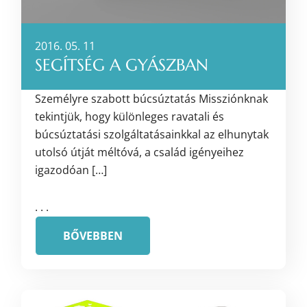
2016. 05. 11
SEGÍTSÉG A GYÁSZBAN
Személyre szabott búcsúztatás Missziónknak
tekintjük, hogy különleges ravatali és
búcsúztatási szolgáltatásainkkal az elhunytak
utolsó útját méltóvá, a család igényeihez
igazodóan […]
. . .
BŐVEBBEN