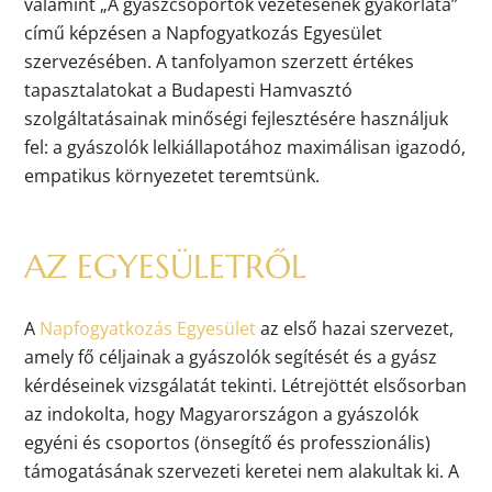
valamint „A gyászcsoportok vezetésének gyakorlata”
című képzésen a Napfogyatkozás Egyesület
szervezésében. A tanfolyamon szerzett értékes
tapasztalatokat a Budapesti Hamvasztó
szolgáltatásainak minőségi fejlesztésére használjuk
fel: a gyászolók lelkiállapotához maximálisan igazodó,
empatikus környezetet teremtsünk.
AZ EGYESÜLETRŐL
A
Napfogyatkozás Egyesület
az első hazai szervezet,
amely fő céljainak a gyászolók segítését és a gyász
kérdéseinek vizsgálatát tekinti. Létrejöttét elsősorban
az indokolta, hogy Magyarországon a gyászolók
egyéni és csoportos (önsegítő és professzionális)
támogatásának szervezeti keretei nem alakultak ki. A