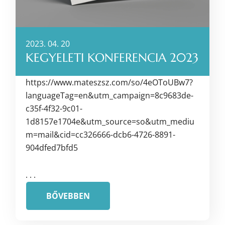
2023. 04. 20
KEGYELETI KONFERENCIA 2023
https://www.mateszsz.com/so/4eOToUBw7?
languageTag=en&utm_campaign=8c9683de-
c35f-4f32-9c01-
1d8157e1704e&utm_source=so&utm_mediu
m=mail&cid=cc326666-dcb6-4726-8891-
904dfed7bfd5
. . .
BŐVEBBEN