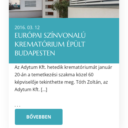
2016. 03. 12
EURÓPAI SZÍNVONALÚ
KREMATÓRIUM ÉPÜLT
BUDAPESTEN
Az Adytum Kft. hetedik krematóriumát január
20-án a temetkezési szakma közel 60
képviselője tekinthette meg. Tóth Zoltán, az
Adytum Kft. […]
. . .
BŐVEBBEN