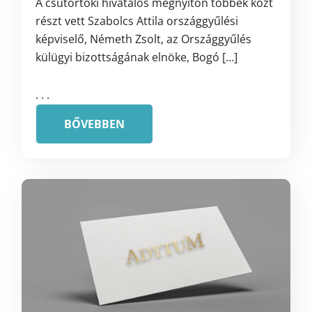
A csütörtöki hivatalos megnyitón többek közt
részt vett Szabolcs Attila országgyűlési
képviselő, Németh Zsolt, az Országgyűlés
külügyi bizottságának elnöke, Bogó […]
. . .
BŐVEBBEN