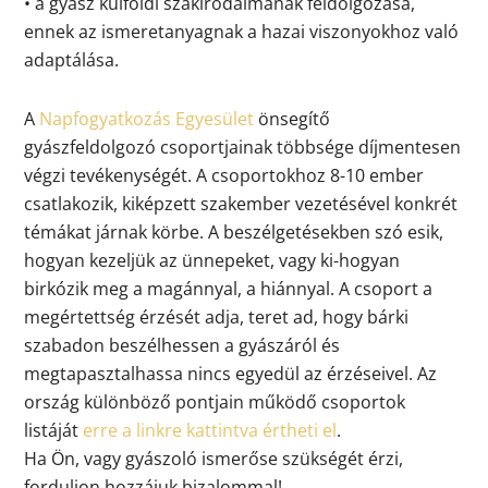
• a gyász külföldi szakirodalmának feldolgozása,
ennek az ismeretanyagnak a hazai viszonyokhoz való
adaptálása.
A
Napfogyatkozás Egyesület
önsegítő
gyászfeldolgozó csoportjainak többsége díjmentesen
végzi tevékenységét. A csoportokhoz 8-10 ember
csatlakozik, kiképzett szakember vezetésével konkrét
témákat járnak körbe. A beszélgetésekben szó esik,
hogyan kezeljük az ünnepeket, vagy ki-hogyan
birkózik meg a magánnyal, a hiánnyal. A csoport a
megértettség érzését adja, teret ad, hogy bárki
szabadon beszélhessen a gyászáról és
megtapasztalhassa nincs egyedül az érzéseivel. Az
ország különböző pontjain működő csoportok
listáját
erre a linkre kattintva értheti el
.
Ha Ön, vagy gyászoló ismerőse szükségét érzi,
forduljon hozzájuk bizalommal!