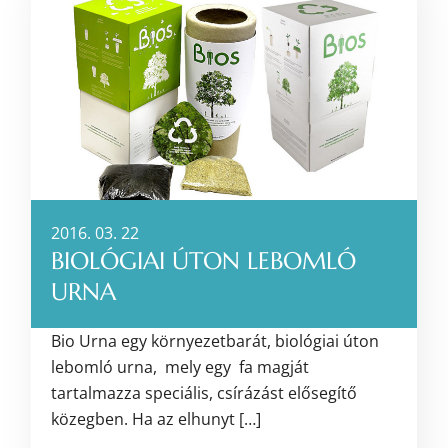
2016. 03. 22
BIOLÓGIAI ÚTON LEBOMLÓ
URNA
Bio Urna egy környezetbarát, biológiai úton
lebomló urna, mely egy fa magját
tartalmazza speciális, csírázást elősegítő
közegben. Ha az elhunyt […]