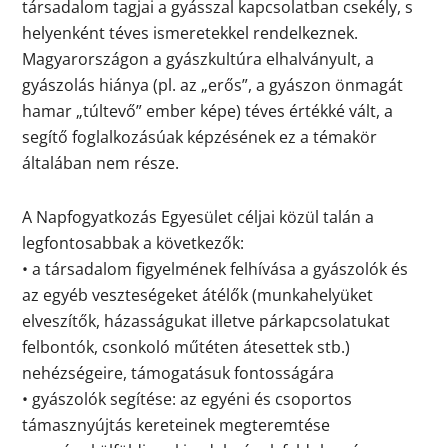
társadalom tagjai a gyásszal kapcsolatban csekély, s
helyenként téves ismeretekkel rendelkeznek.
Magyarországon a gyászkultúra elhalványult, a
gyászolás hiánya (pl. az „erős”, a gyászon önmagát
hamar „túltevő” ember képe) téves értékké vált, a
segítő foglalkozásúak képzésének ez a témakör
általában nem része.
A Napfogyatkozás Egyesület céljai közül talán a
legfontosabbak a következők:
• a társadalom figyelmének felhívása a gyászolók és
az egyéb veszteségeket átélők (munkahelyüket
elveszítők, házasságukat illetve párkapcsolatukat
felbontók, csonkoló műtéten átesettek stb.)
nehézségeire, támogatásuk fontosságára
• gyászolók segítése: az egyéni és csoportos
támasznyújtás kereteinek megteremtése