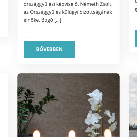
ú
országgyűlési képviselő, Németh Zsolt,
az Országgyűlés külügyi bizottságának
elnöke, Bogó […]
.
. . .
BŐVEBBEN