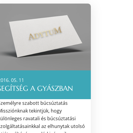
016. 05. 11
SEGÍTSÉG A GYÁSZBAN
Személyre szabott búcsúztatás
Missziónknak tekintjük, hogy
különleges ravatali és búcsúztatási
szolgáltatásainkkal az elhunytak utolsó