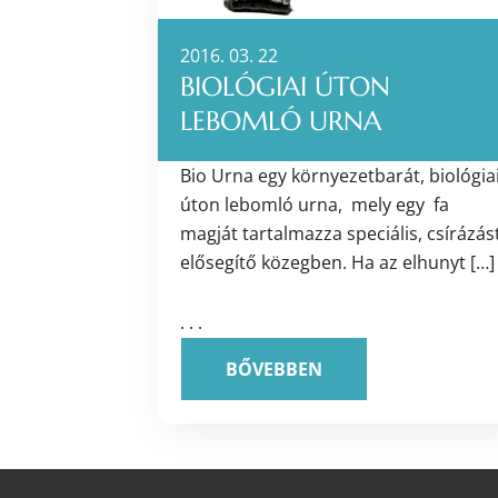
2016. 03. 22
BIOLÓGIAI ÚTON
LEBOMLÓ URNA
Bio Urna egy környezetbarát, biológia
úton lebomló urna, mely egy fa
magját tartalmazza speciális, csírázás
elősegítő közegben. Ha az elhunyt […]
. . .
BŐVEBBEN