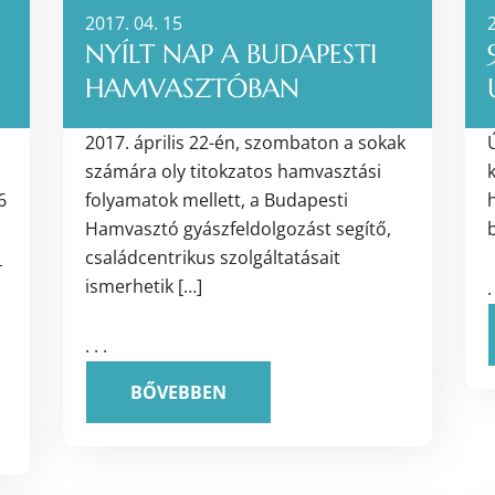
2017. 04. 15
2
NYÍLT NAP A BUDAPESTI
HAMVASZTÓBAN
2017. április 22-én, szombaton a sokak
számára oly titokzatos hamvasztási
6
folyamatok mellett, a Budapesti
Hamvasztó gyászfeldolgozást segítő,
b
_
családcentrikus szolgáltatásait
ismerhetik […]
.
. . .
BŐVEBBEN