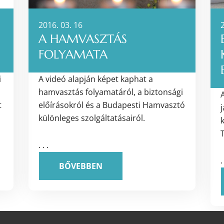
2016. 03. 16
2
A HAMVASZTÁS
FOLYAMATA
i
A videó alapján képet kaphat a
hamvasztás folyamatáról, a biztonsági
t
előírásokról és a Budapesti Hamvasztó
különleges szolgáltatásairól.
k
T
. . .
.
BŐVEBBEN