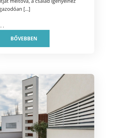
tját méltóvá, a család igényeihez
igazodóan […]
 . .
BŐVEBBEN