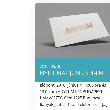
2016. 05. 30
NYÍLT NAP JÚNIUS 4-ÉN
Időpont: 2016. június 4. 10:00 óra és
13:00 óra ADYTUM KFT.BUDAPESTI
HAMVASZTÓ Cím: 1225 Budapest,
Bányalég utca 31-33.Telefon: 06 1 […]