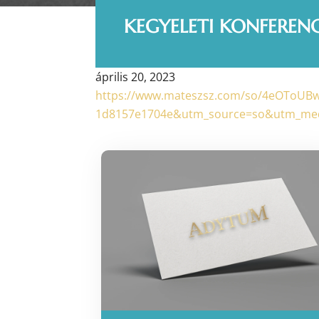
KEGYELETI KONFEREN
április 20, 2023
https://www.mateszsz.com/so/4eOToUBw
1d8157e1704e&utm_source=so&utm_medi