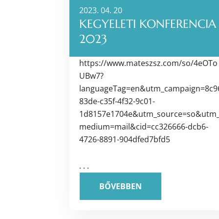
2023. 04. 20
KEGYELETI KONFERENCIA
2023
https://www.mateszsz.com/so/4eOTo
UBw7?
languageTag=en&utm_campaign=8c9
83de-c35f-4f32-9c01-
1d8157e1704e&utm_source=so&utm
medium=mail&cid=cc326666-dcb6-
4726-8891-904dfed7bfd5
. . .
BŐVEBBEN