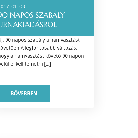
017. 01. 03
90 NAPOS SZABÁLY
URNAKIADÁSRÓL
Új, 90 napos szabály a hamvasztást
követően A legfontosabb változás,
hogy a hamvasztást követő 90 napon
elül el kell temetni […]
 . .
BŐVEBBEN