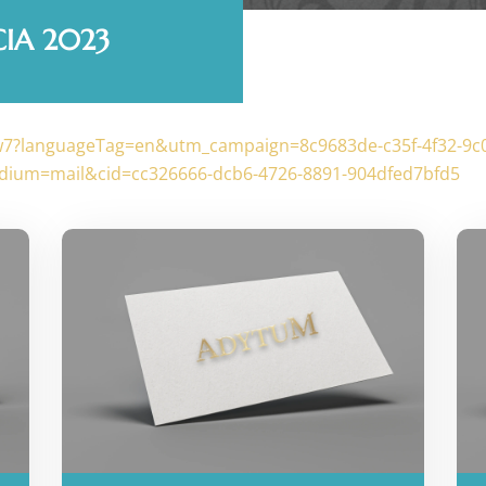
CIA 2023
7?languageTag=en&utm_campaign=8c9683de-c35f-4f32-9c
um=mail&cid=cc326666-dcb6-4726-8891-904dfed7bfd5