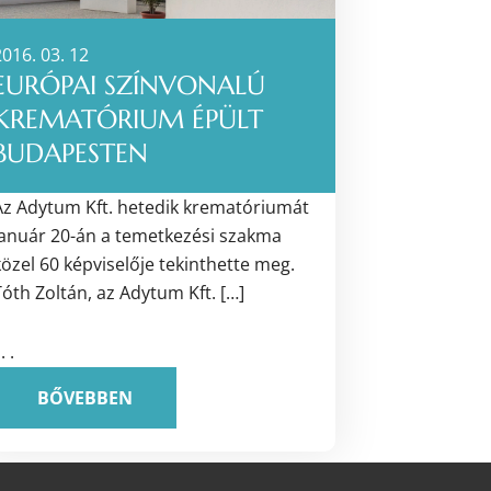
016. 03. 12
EURÓPAI SZÍNVONALÚ
KREMATÓRIUM ÉPÜLT
BUDAPESTEN
Az Adytum Kft. hetedik krematóriumát
január 20-án a temetkezési szakma
özel 60 képviselője tekinthette meg.
óth Zoltán, az Adytum Kft. […]
 . .
BŐVEBBEN