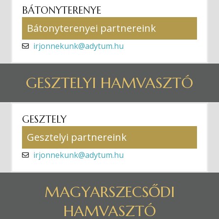
BÁTONYTERENYE
Bátonyterenyei partnereink
irjonnekunk@adytum.hu
GESZTELYI HAMVASZTÓ
GESZTELY
Gesztelyi partnereink
irjonnekunk@adytum.hu
MAGYARSZECSŐDI
HAMVASZTÓ