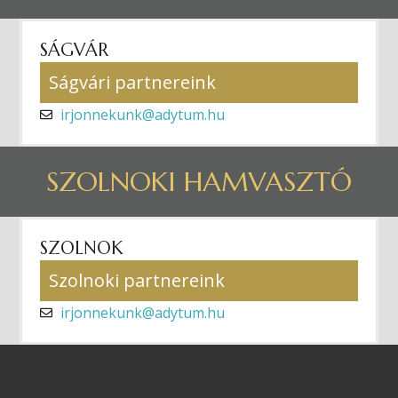
SÁGVÁR
Ságvári partnereink
irjonnekunk@adytum.hu
SZOLNOKI HAMVASZTÓ
SZOLNOK
Szolnoki partnereink
irjonnekunk@adytum.hu