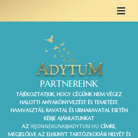
Skip
to
content
PARTNEREINK
TÁJÉKOZTATJUK, HOGY CÉGÜNK NEM VÉGEZ
HALOTTI ANYAKÖNYVEZÉST ÉS TEMETÉST.
HAMVASZTÁS, RAVATAL ÉS URNARAVATAL ESETÉN
KÉRJE AJÁNLATUNKAT
IRJONNEKUNK@ADYTUM.HU
AZ
CÍMRE,
MEGJELÖLVE AZ ELHUNYT TARTÓZKODÁSI HELYÉT ÉS