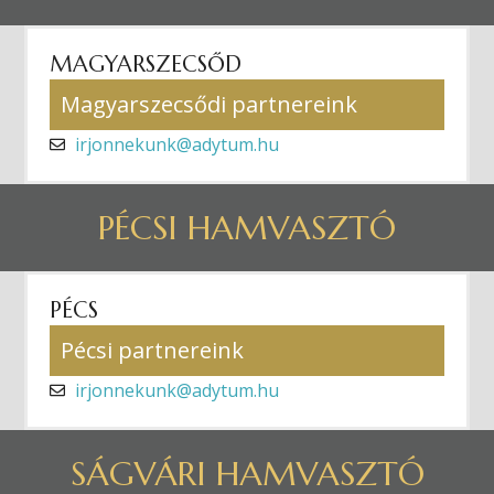
MAGYARSZECSŐD
Magyarszecsődi partnereink
irjonnekunk@adytum.hu
PÉCSI HAMVASZTÓ
PÉCS
Pécsi partnereink
irjonnekunk@adytum.hu
SÁGVÁRI HAMVASZTÓ